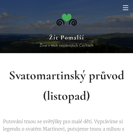
Žít Pomalší
Živo v těch nejjižnějších Čechách
Svatomartinský
průvod
(listopad)
Putování tmou se světýlky pro malé děti. Vyprávíme si
legendu o svatém Martinovi, putujeme tmou a mlhou s