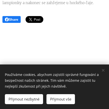
lampionky a nakonec se zahřejeme u horkého čaje.
Share
Používáme cookies, abychom zajistili správné fungování a
bezpečnost našich stránek. Tím vám můžeme zajistit tu
Žijte taky Pomalší
nejlepší zkušenost při jejich návštěvě.
Všechna práva vyhrazena 2024
Přijmout nezbytné
Přijmout vše
Vytvořeno službou
Webnode
Cookies