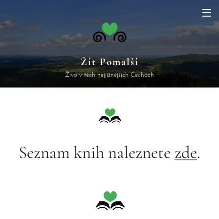
Žít Pomalší
Živo v těch nejjižnějších Čechách
Seznam knih naleznete
zde
.