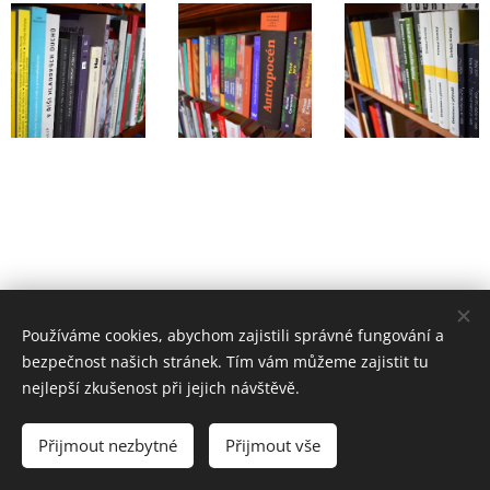
Používáme cookies, abychom zajistili správné fungování a
bezpečnost našich stránek. Tím vám můžeme zajistit tu
Žijte taky Pomalší
nejlepší zkušenost při jejich návštěvě.
Všechna práva vyhrazena 2024
Přijmout nezbytné
Přijmout vše
Vytvořeno službou
Webnode
Cookies