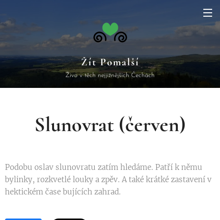
Žít Pomalší
Živo v těch nejjižnějších Čechách
Slunovrat
(červen)
Podobu oslav slunovratu zatím hledáme. Patří k němu
bylinky, rozkvetlé louky a zpěv. A také krátké zastavení v
hektickém čase bujících zahrad.