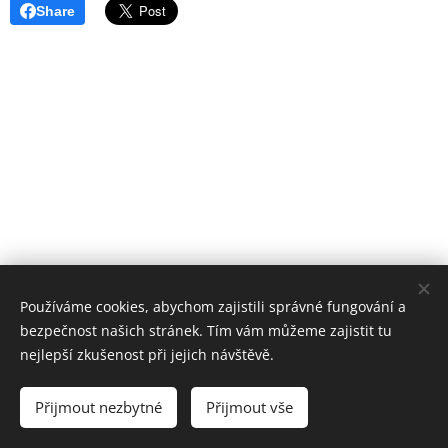
Share
Používáme cookies, abychom zajistili správné fungování a
bezpečnost našich stránek. Tím vám můžeme zajistit tu
Žijte taky Pomalší
nejlepší zkušenost při jejich návštěvě.
Všechna práva vyhrazena 2024
Přijmout nezbytné
Přijmout vše
Vytvořeno službou
Webnode
Cookies