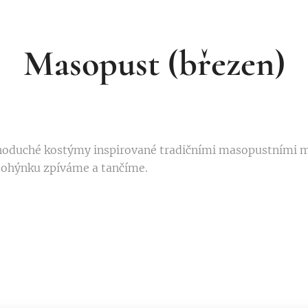
Masopust
(březen)
dnoduché kostýmy inspirované tradičními masopustními 
 ohýnku zpíváme a tančíme.