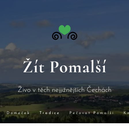
Žít Pomalší
Živo v těch nejjižnějších Čechách
Domeček
Tradice
Pečovat Pomalší
K